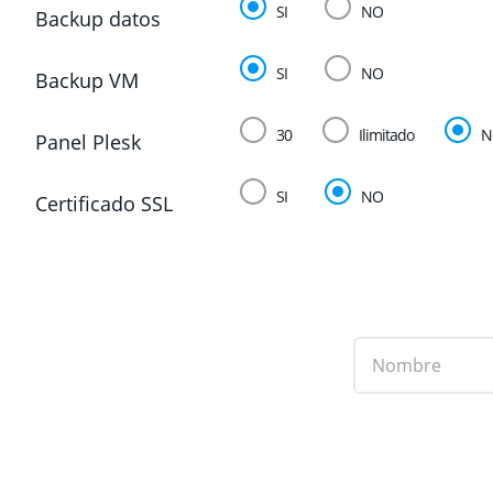
SI
NO
Backup datos
SI
NO
Backup VM
30
Ilimitado
N
Panel Plesk
SI
NO
Certificado SSL