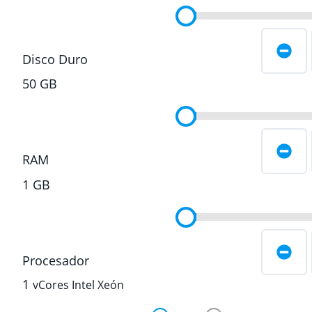
Disco Duro
50
GB
RAM
1
GB
Procesador
1
vCores Intel Xeón