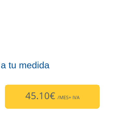
 a tu medida
45.10
€
/MES
+ IVA