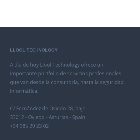
LLOOL TECHNOLOGY
A día de hoy Llool Technology ofrece un
importante portfolio de servicios profesionales
que van desde la consultoría, hasta la seguridad
informática.
C/ Fernández de Oviedo 28, bajo
33012 - Oviedo - Asturias - Spain
+34 985 29 23 02