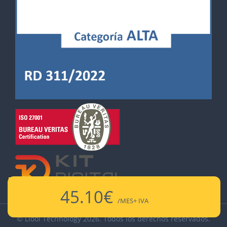
45.10
€
/MES
+ IVA
© Llool Technology 2026. Todos los derechos reservados.