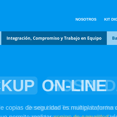
NOSOTROS
KIT DI
Integración, Compromiso y Trabajo en Equipo
Balon
HOSPEDAJE
W
 Tecnology le podemos facilitar un espacio
 para que pueda albergar sus páginas web