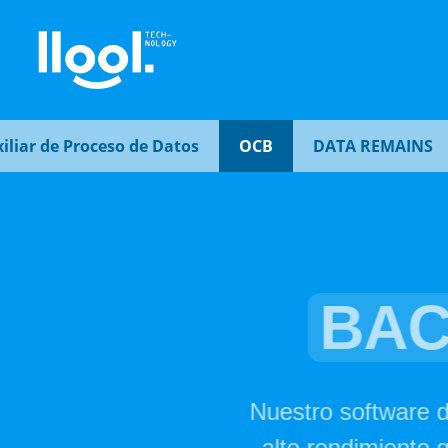
ar de Proceso de Datos
OCB
DATA REMAINS
Desde Llool
servidores